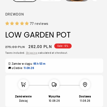
DREWDON
77 reviews
LOW GARDEN POT
Regular
Sale
262,00 PLN
Sale -5%
275,00 PLN
price
price
Taxes included.
Shipping
calculated at checkout.
⏰ Zamów w ciągu:
65 h
53 m
🚚 u Ciebie:
11.08.26
Zamówienie
Wysyłka
Dostawa
Dzisiaj
10.08.26
11.08.26