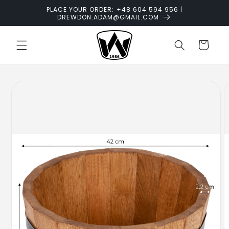
Skip to
PLACE YOUR ORDER: +48 604 594 956 |
content
DREWDON.ADAM@GMAIL.COM
Cart
Skip to
product
information