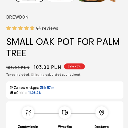
DREWDON
44 reviews
SMALL OAK POT FOR PALM
TREE
Regular
Sale
103,00 PLN
Sale -5%
108,00 PLN
price
price
Taxes included.
Shipping
calculated at checkout.
⏰ Zamów w ciągu:
38 h
57 m
🚚 u Ciebie:
11.08.26
Zamówienie
Wysyłka
Dostawa