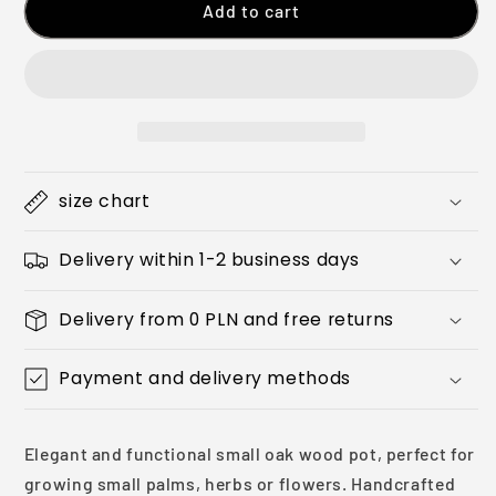
SMALL
SMALL
Add to cart
OAK
OAK
POT
POT
FOR
FOR
PALM
PALM
TREE
TREE
size chart
Delivery within 1-2 business days
Delivery from 0 PLN and free returns
Payment and delivery methods
Elegant and functional small oak wood pot, perfect for
growing small palms, herbs or flowers. Handcrafted