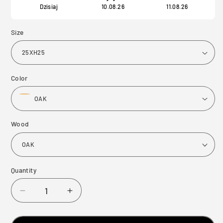
Dzisiaj
10.08.26
11.08.26
Size
Color
Wood
Quantity
Decrease
Increase
quantity
quantity
for
for