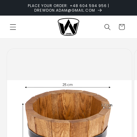
Skip to
PLACE YOUR ORDER: +48 604 594 956 |
content
DREWDON.ADAM@GMAIL.COM
Cart
Skip to
product
information